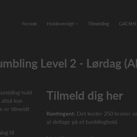
Forside
Holdoversigt
Tilmelding
GACSH
umbling Level 2 - Lørdag (Al
Tilmeld dig her
tumbling hold
 altså kun
n er tilmeldt
Kontingent:
Det koster 250 kroner 
at deltage på et tumblinghold.
ng til