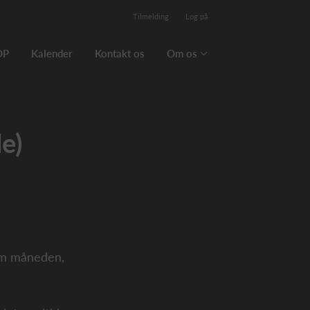
Tilmelding
Log på
OP
Kalender
Kontakt os
Om os
e)
om måneden,