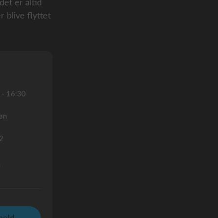
et er altid
r blive flyttet
 - 16:30
køn
 2
0
meld