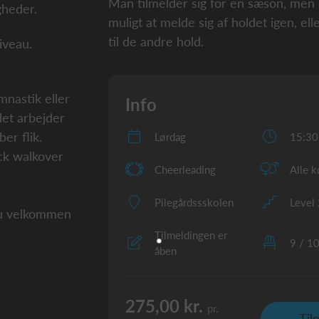
Man tilmelder sig for en sæson, men d
gheder.
muligt at melde sig af holdet igen, elle
til de andre hold.
iveau.
mnastik eller
Info
det arbejder
aber flik.
Lørdag
15:30
ck walkover
Cheerleading
Alle 
Pilegårdssskolen
Level
du velkommen
Tilmeldingen er
9 / 1
åben
275,00 kr.
pr.
Til